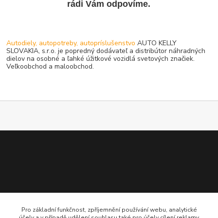
rádi Vám odpovíme.
Autodiely, autopotreby, autopríslušenstvo
AUTO KELLY
SLOVAKIA, s.r.o. je popredný dodávateľ a distribútor náhradných
dielov na osobné a ľahké úžitkové vozidlá svetových značiek.
Veľkoobchod a maloobchod.
Pro základní funkčnost, zpříjemnění používání webu, analytické
účely a v případě udělení souhlasu také pro účely cílení reklamy