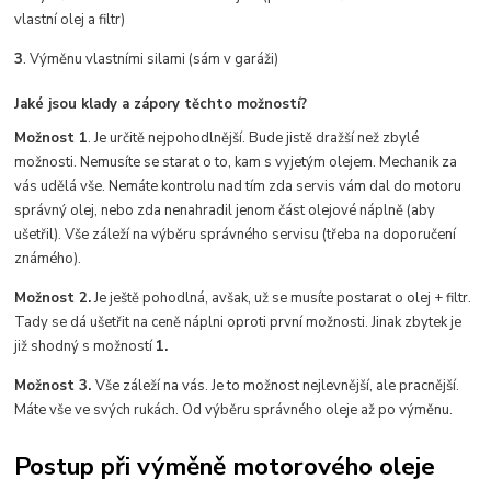
vlastní olej a filtr)
3
. Výměnu vlastními silami (sám v garáži)
Jaké jsou klady a zápory těchto možností?
Možnost 1
. Je určitě nejpohodlnější. Bude jistě dražší než zbylé
možnosti. Nemusíte se starat o to, kam s vyjetým olejem. Mechanik za
vás udělá vše. Nemáte kontrolu nad tím zda servis vám dal do motoru
správný olej, nebo zda nenahradil jenom část olejové náplně (aby
ušetřil). Vše záleží na výběru správného servisu (třeba na doporučení
známého).
Možnost 2.
Je ještě pohodlná, avšak, už se musíte postarat o olej + filtr.
Tady se dá ušetřit na ceně náplni oproti první možnosti. Jinak zbytek je
již shodný s možností
1.
Možnost 3.
Vše záleží na vás. Je to možnost nejlevnější, ale pracnější.
Máte vše ve svých rukách. Od výběru správného oleje až po výměnu.
Postup při výměně motorového oleje