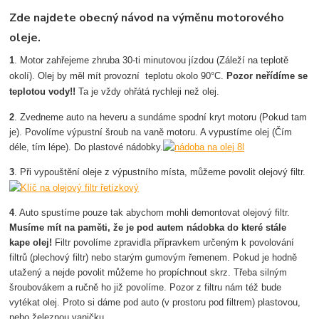
Zde najdete obecný návod na výměnu motorového
oleje.
1
. Motor zahřejeme zhruba 30-ti minutovou jízdou (Záleží na teplotě
okolí). Olej by měl mít provozní teplotu okolo 90°C.
Poz
or neřídíme se
teplotou vody!!
Ta je vždy ohřátá rychleji než olej.
2
. Zvedneme auto na heveru a sundáme spodní kryt motoru (Pokud tam
je). Povolíme výpustní šroub na vaně motoru. A vypustíme olej (Čím
déle, tím lépe). Do plastové nádobky.
3
. Při vypouštění oleje z výpustního místa, můžeme povolit olejový filtr.
4
. Auto spustíme pouze tak abychom mohli demontovat olejový filtr.
Musíme mít na paměti, že je pod autem nádobka do které stále
kape olej!
Filtr povolíme zpravidla přípravkem určeným k povolování
filtrů (plechový filtr) nebo starým gumovým řemenem. Pokud je hodně
utažený a nejde povolit můžeme ho propíchnout skrz. Třeba silným
šroubovákem a ručně ho již povolíme. Pozor z filtru nám též bude
vytékat olej. Proto si dáme pod auto (v prostoru pod filtrem) plastovou,
nebo železnou vaničku.