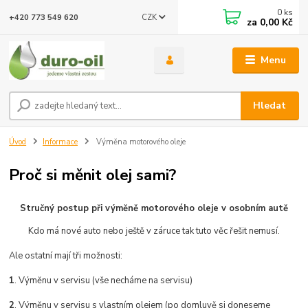
0
ks
CZK
+420 773 549 620
za
0,00 Kč
Menu
Hledat
Úvod
Informace
Výměna motorového oleje
Proč si měnit olej sami?
Stručný postup při výměně motorového oleje v osobním autě
Kdo má nové auto nebo ještě v záruce tak tuto věc řešit nemusí.
Ale ostatní mají tři možnosti:
1
. Výměnu v servisu (vše necháme na servisu)
2
. Výměnu v servisu s vlastním olejem (po domluvě si doneseme