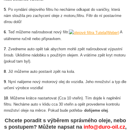
5
. Po vyndání olejového filtru ho necháme odkapat do vaničky, která
nám sloužila pro zachycení oleje z motoru,filtru. Filtr do ní postavíme
dírou dolů!
6
. Teď můžeme našroubovat nový filtr.
A
utáhneme ručně nebo přípravkem.
7
. Zvedneme auto opět tak abychom mohli zpět našroubovat výpustní
šroub. Uklidíme nádobku s použitým olejem. A vrátíme zpět kryt motoru
(pokud tam byl).
8
. Již můžeme auto postavit zpět na kola.
9
. Nyní nalijeme nový motorový olej do vozidla. Jeho množství a typ dle
určení výrobce vozidla!
10
. Můžeme krátce nastartovat (Cca 10 vteřin). Tím dojde k naplnění
filtru. Necháme auto v klidu cca 30 vteřin a opět provedeme kontrolu
množství oleje na měrce. Pokud bude potřeba-
dolijeme olej
.
Chcete poradit s výběrem správného oleje, nebo
s postupem? Můžete napsat na
info@duro-oil.cz
,