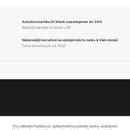
Autokosmetiku Dr.Wack expedujeme do 24 H
Nejširší nabídka Dr.Wack v ČR
Nejlevnější doručení na výdejní místo nebo k Vám domů
Cena doručení již od 70 kč
Pro základní funkčnost, zpříjemnění používání webu, analytické