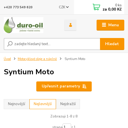
0
ks
CZK
+420 773 549 620
za
0,00 Kč
Menu
Hledat
Úvod
Motocyklové oleje a náplně
Syntium Moto
Syntium Moto
Upřesnit parametry
Nejnovější
Nejlevnější
Nejdražší
Zobrazuji 1-8 z 8
strana
z 1