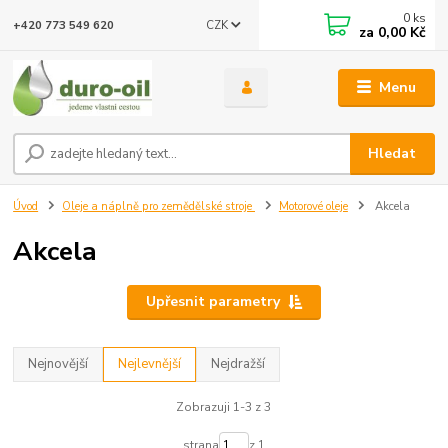
0
ks
CZK
+420 773 549 620
za
0,00 Kč
Menu
Hledat
Úvod
Oleje a náplně pro zemědělské stroje
Motorové oleje
Akcela
Akcela
Upřesnit parametry
Nejnovější
Nejlevnější
Nejdražší
Zobrazuji 1-3 z 3
strana
z 1