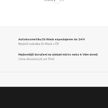
strana
z 1
Autokosmetiku Dr.Wack expedujeme do 24 H
Nejširší nabídka Dr.Wack v ČR
Nejlevnější doručení na výdejní místo nebo k Vám domů
Cena doručení již od 70 kč