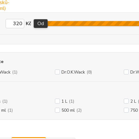
Kč
Od
ce
 Wack
(1)
Dr.O.K.Wack
(8)
Dr.
s
(1)
1 L
(1)
2 L
 ml
(1)
500 ml
(2)
750