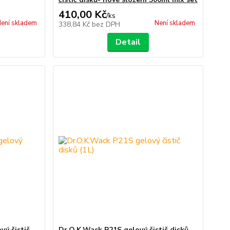
410,00 Kč
/
ks
ení skladem
Není skladem
338,84 Kč
bez DPH
Detail
vý čistič
Dr.O.K.Wack P21S gelový čistič disků