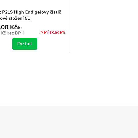
 P21S High End gelový čistič
nové složení 5L
,00 Kč
/
ks
Není skladem
1 Kč
bez DPH
Detail