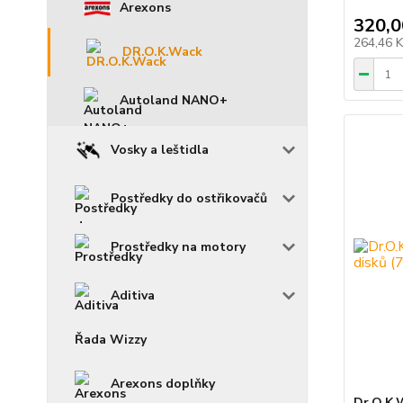
Arexons
320,0
264,46 
DR.O.K.Wack
Autoland NANO+
Vosky a leštidla
Postředky do ostřikovačů
Prostředky na motory
Aditiva
Řada Wizzy
Arexons doplňky
Dr.O.K.