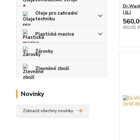
Dr.Wack
(1L)
Oleje pro zahradní
techniku
560,0
462,81 
Plastická maziva
Źárovky
Zlevněné zboží
Novinky
Zobrazit všechny novinky