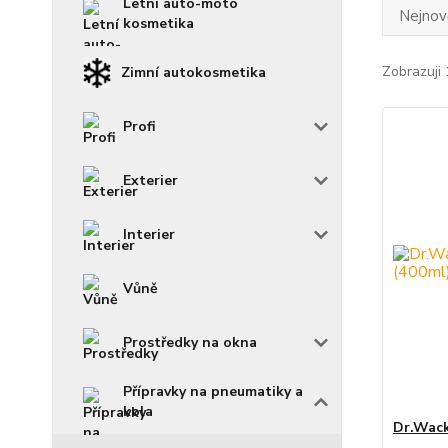
Letní auto-moto
Nejnově
kosmetika
Zobrazuji 
Zimní autokosmetika
Profi
Exterier
Interier
Vůně
Prostředky na okna
Přípravky na pneumatiky a
kola
Dr.Wack