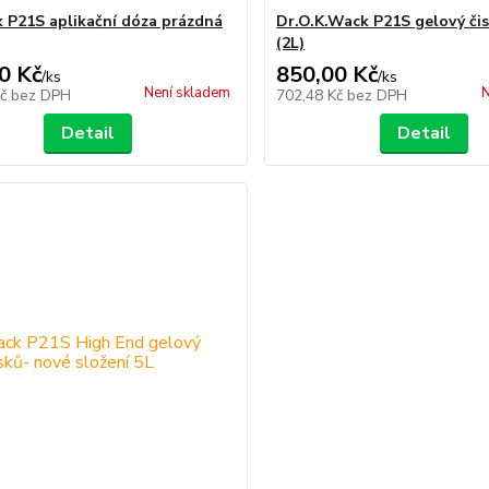
 P21S aplikační dóza prázdná
Dr.O.K.Wack P21S gelový čis
(2L)
0 Kč
850,00 Kč
/
ks
/
ks
Není skladem
N
Kč
bez DPH
702,48 Kč
bez DPH
Detail
Detail