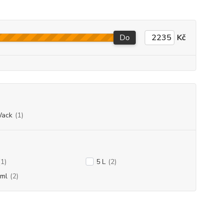
Do
Kč
Wack
(1)
(1)
5 L
(2)
 ml
(2)