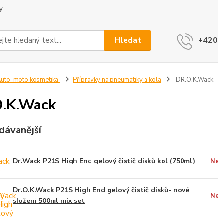
y
Hledat
+420
uto-moto kosmetika
Přípravky na pneumatiky a kola
DR.O.K.Wack
.K.Wack
dávanější
Dr.Wack P21S High End gelový čistič disků kol (750ml)
Ne
Dr.O.K.Wack P21S High End gelový čistič disků- nové
Ne
složení 500ml mix set