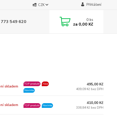
Přihlášení
CZK
0
ks
 773 549 620
za
0,00 Kč
495,00 Kč
TOP produkt
Akce
ní skladem
409,09 Kč bez DPH
Novinka
410,00 Kč
ní skladem
TOP produkt
Novinka
338,84 Kč bez DPH