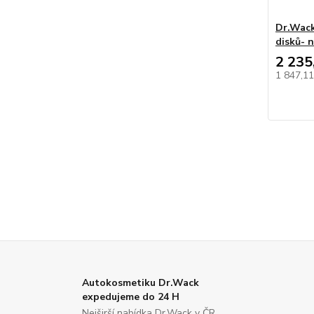
Dr.Wack
disků- 
2 235
1 847,1
Autokosmetiku Dr.Wack
expedujeme do 24 H
Nejširší nabídka Dr.Wack v ČR