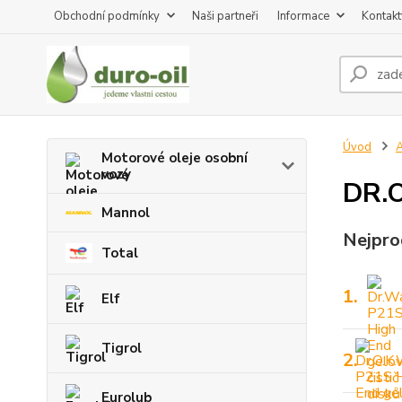
Obchodní podmínky
Naši partneři
Informace
Kontakt
Úvod
A
Motorové oleje osobní
vozy
DR.O
Mannol
Nejpro
Total
1.
Elf
Tigrol
2.
Eurolub