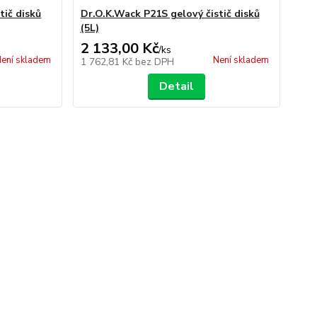
tič disků
Dr.O.K.Wack P21S gelový čistič disků
(5L)
2 133,00 Kč
/
ks
ení skladem
Není skladem
1 762,81 Kč
bez DPH
Detail