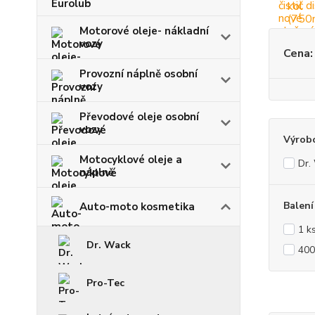
Motorové oleje- nákladní
vozy
Cena:
Provozní náplně osobní
vozy
Převodové oleje osobní
vozy
Výrob
Motocyklové oleje a
Dr.
náplně
Balení
Auto-moto kosmetika
1 k
Dr. Wack
400
Pro-Tec