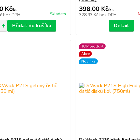
0 Kč
398,00 Kč
/
ks
/
ks
Skladem
N
Kč
bez DPH
328,93 Kč
bez DPH
Přidat do košíku
Detail
TOP produkt
Akce
Novinka
Wack P21S gelový čistič disků
Dr.Wack P21S High End gelo