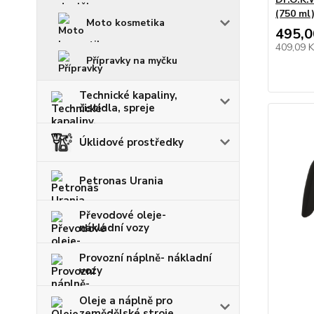
(750 ml
Moto kosmetika
495,0
409,09 
Přípravky na myčku
Technické kapaliny,
čistidla, spreje
Úklidové prostředky
Petronas Urania
Převodové oleje-
nákladní vozy
Provozní náplně- nákladní
vozy
Oleje a náplně pro
zemědělské stroje