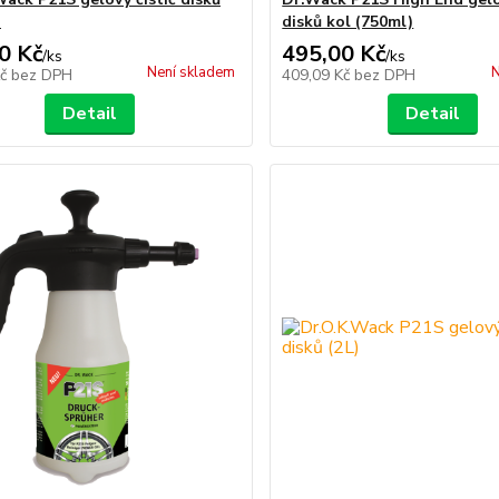
)
disků kol (750ml)
0 Kč
495,00 Kč
/
ks
/
ks
Není skladem
N
Kč
bez DPH
409,09 Kč
bez DPH
Detail
Detail