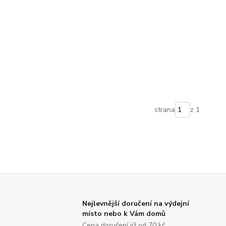
strana
z 1
Nejlevnější doručení na výdejní
místo nebo k Vám domů
Cena doručení již od 70 kč