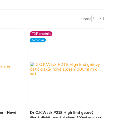
strana
z 1
TOP produkt
Novinka
er - Nové
Dr.O.K.Wack P21S High End gelový
čistič disků- nové složení 500ml mix set