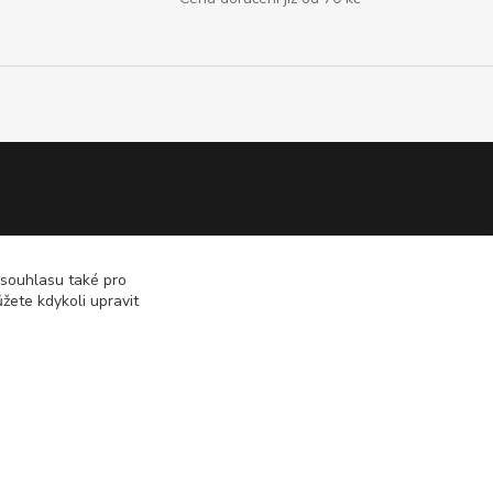
+420 773 549 620
 souhlasu také pro
žete kdykoli upravit
info@duro-oil.cz
Vytvořeno na
Eshop-rychle.cz