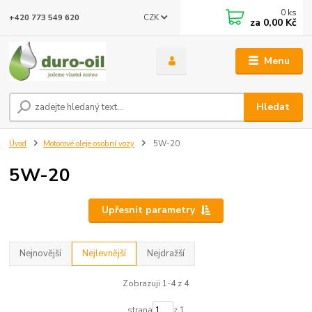
0
ks
CZK
+420 773 549 620
za
0,00 Kč
Menu
Hledat
Úvod
Motorové oleje osobní vozy
5W-20
5W-20
Upřesnit parametry
Nejnovější
Nejlevnější
Nejdražší
Zobrazuji 1-4 z 4
strana
z 1