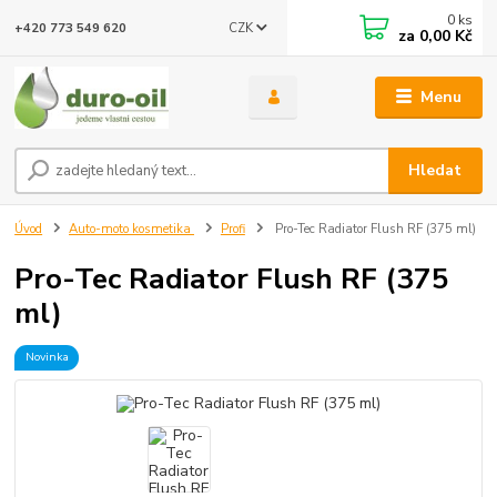
0
ks
CZK
+420 773 549 620
za
0,00 Kč
Menu
Hledat
Úvod
Auto-moto kosmetika
Profi
Pro-Tec Radiator Flush RF (375 ml)
Pro-Tec Radiator Flush RF (375
ml)
Novinka