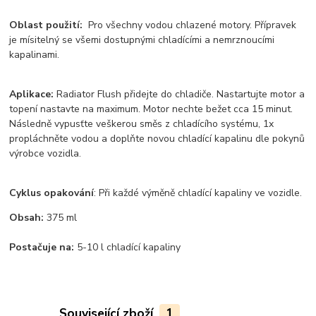
Oblast použití:
Pro všechny vodou chlazené motory. Přípravek
je mísitelný se všemi dostupnými chladícími a nemrznoucími
kapalinami.
Aplikace:
Radiator Flush přidejte do chladiče. Nastartujte motor a
topení nastavte na maximum. Motor nechte bežet cca 15 minut.
Následně vypusťte veškerou směs z chladícího systému, 1x
propláchněte vodou a doplňte novou chladící kapalinu dle pokynů
výrobce vozidla.
Cyklus opakování
: Při každé výměně chladící kapaliny ve vozidle.
Obsah:
375 ml
Postačuje na:
5-10 l chladící kapaliny
Související zboží
1