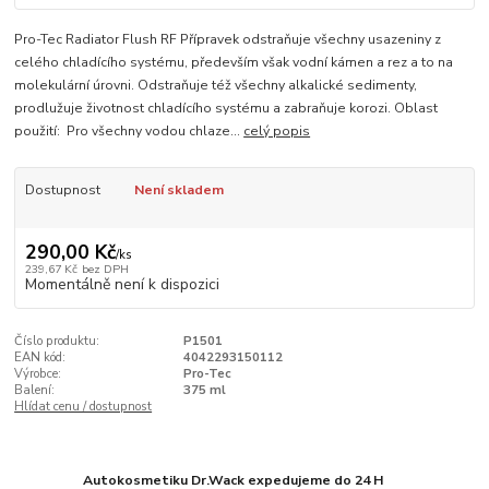
Pro-Tec Radiator Flush RF Přípravek odstraňuje všechny usazeniny z
celého chladícího systému, především však vodní kámen a rez a to na
molekulární úrovni. Odstraňuje též všechny alkalické sedimenty,
prodlužuje životnost chladícího systému a zabraňuje korozi. Oblast
použití: Pro všechny vodou chlaze...
celý popis
Dostupnost
Není skladem
290,00 Kč
/
ks
239,67 Kč
bez DPH
Momentálně není k dispozici
Číslo produktu:
P1501
EAN kód:
4042293150112
Výrobce:
Pro-Tec
Balení:
375 ml
Hlídat cenu / dostupnost
Autokosmetiku Dr.Wack expedujeme do 24 H