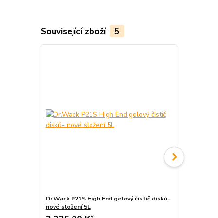
Související zboží
5
Dr.Wack P21S High End gelový čistič disků-
Dr.O.K.Wack 
nové složení 5L
ml)