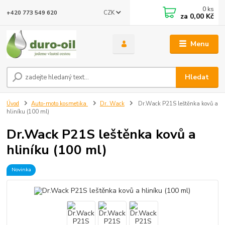
0
ks
CZK
+420 773 549 620
za
0,00 Kč
Menu
Hledat
Úvod
Auto-moto kosmetika
Dr. Wack
Dr.Wack P21S leštěnka kovů a
hliníku (100 ml)
Dr.Wack P21S leštěnka kovů a
hliníku (100 ml)
Novinka