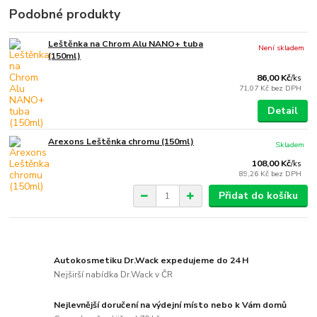
Podobné produkty
Leštěnka na Chrom Alu NANO+ tuba
Není skladem
(150ml)
86,00 Kč
/
ks
71,07 Kč
bez DPH
Detail
Arexons Leštěnka chromu (150ml)
Skladem
108,00 Kč
/
ks
89,26 Kč
bez DPH
Přidat do košíku
Autokosmetiku Dr.Wack expedujeme do 24 H
Nejširší nabídka Dr.Wack v ČR
Nejlevnější doručení na výdejní místo nebo k Vám domů