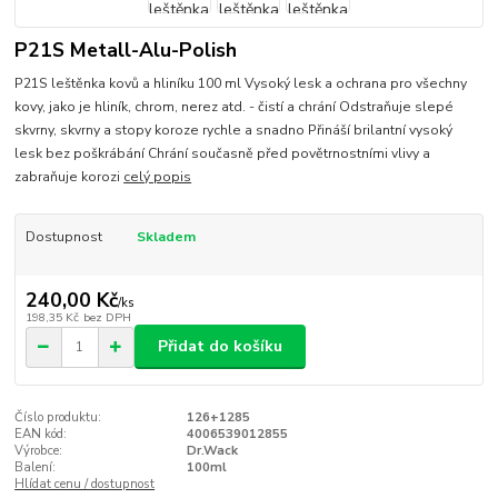
P21S Metall-Alu-Polish
P21S leštěnka kovů a hliníku 100 ml Vysoký lesk a ochrana pro všechny
kovy, jako je hliník, chrom, nerez atd. - čistí a chrání Odstraňuje slepé
skvrny, skvrny a stopy koroze rychle a snadno Přináší brilantní vysoký
lesk bez poškrábání Chrání současně před povětrnostními vlivy a
zabraňuje korozi
celý popis
Dostupnost
Skladem
240,00 Kč
/
ks
198,35 Kč
bez DPH
Přidat do košíku
Číslo produktu:
126+1285
EAN kód:
4006539012855
Výrobce:
Dr.Wack
Balení:
100ml
Hlídat cenu / dostupnost