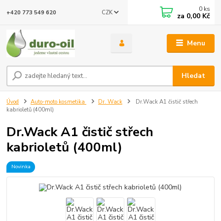
0
ks
CZK
+420 773 549 620
za
0,00 Kč
Menu
Hledat
Úvod
Auto-moto kosmetika
Dr. Wack
Dr.Wack A1 čistič střech
kabrioletů (400ml)
Dr.Wack A1 čistič střech
kabrioletů (400ml)
Novinka