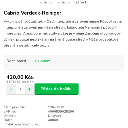
Cabrio Verdeck-Reiniger
Výkonný pěnový zážitek! - Čistí intenzivně a zároveň jemně Působí velmi
intenzivně a zároveň jemně na střechu kabrioletu Nenapadá původní
impregnaci Absorbuje nečistoty a váže je v pěně Zaručuje dlouhodobý
účinek, protože nestéká ani na šikmé ploše střechy Může být aplikován
přesně a selek...
celý popis
Dostupnost
Skladem
420,00 Kč
/
ks
347,11 Kč
bez DPH
Přidat do košíku
Číslo produktu:
126+2520
EAN kód:
4006539025206
Výrobce:
Dr.Wack
Balení:
400ml
Hlídat cenu / dostupnost