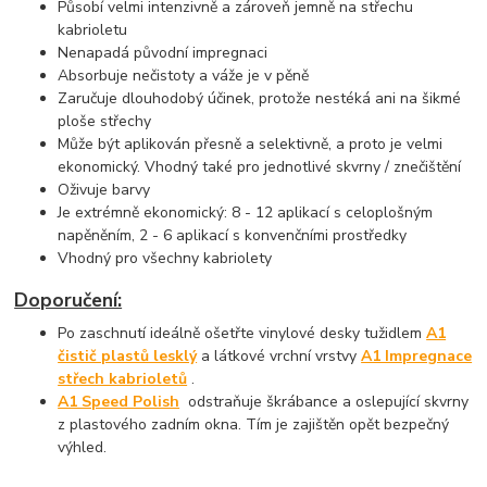
Působí velmi intenzivně a zároveň jemně na střechu
kabrioletu
Nenapadá původní impregnaci
Absorbuje nečistoty a váže je v pěně
Zaručuje dlouhodobý účinek, protože nestéká ani na šikmé
ploše střechy
Může být aplikován přesně a selektivně, a proto je velmi
ekonomický. Vhodný také pro jednotlivé skvrny / znečištění
Oživuje barvy
Je extrémně ekonomický: 8 - 12 aplikací s celoplošným
napěněním, 2 - 6 aplikací s konvenčními prostředky
Vhodný pro všechny kabriolety
Doporučení:
Po zaschnutí ideálně
ošetřte vinylové desky tužidlem
A1
čistič plastů lesklý
a látkové vrchní vrstvy
A1 Impregnace
střech kabrioletů
.
A1 Speed Polish
odstraňuje škrábance a oslepující skvrny
z plastového zadním okna. Tím je zajištěn opět bezpečný
výhled.