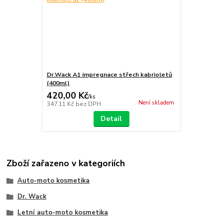
Dr.Wack A1 impregnace střech kabrioletů
(400ml)
420,00 Kč
/
ks
Není skladem
347,11 Kč
bez DPH
Detail
Zboží zařazeno v kategoriích
Auto-moto kosmetika
Dr. Wack
Letní auto-moto kosmetika