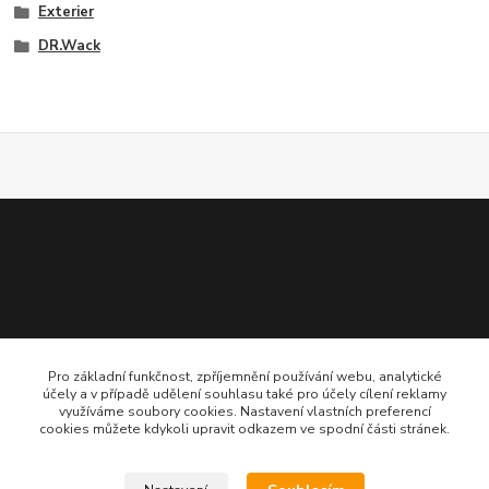
Exterier
DR.Wack
Pro základní funkčnost, zpříjemnění používání webu, analytické
účely a v případě udělení souhlasu také pro účely cílení reklamy
+420 773 549 620
využíváme soubory cookies. Nastavení vlastních preferencí
cookies můžete kdykoli upravit odkazem ve spodní části stránek.
info@duro-oil.cz