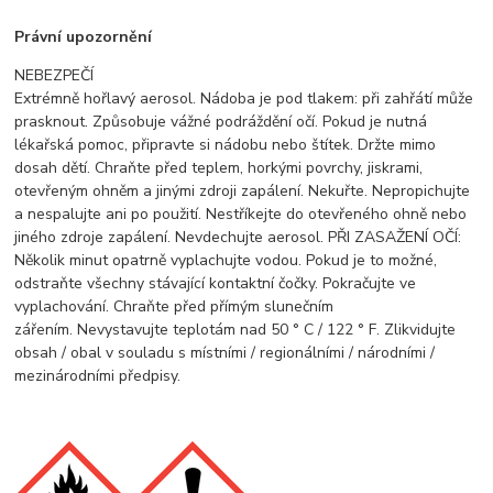
Právní upozornění
NEBEZPEČÍ
Extrémně hořlavý aerosol. Nádoba je pod tlakem: při zahřátí může
prasknout. Způsobuje vážné podráždění očí. Pokud je nutná
lékařská pomoc, připravte si nádobu nebo štítek. Držte mimo
dosah dětí. Chraňte před teplem, horkými povrchy, jiskrami,
otevřeným ohněm a jinými zdroji zapálení. Nekuřte. Nepropichujte
a nespalujte ani po použití. Nestříkejte do otevřeného ohně nebo
jiného zdroje zapálení. Nevdechujte aerosol. PŘI ZASAŽENÍ OČÍ:
Několik minut opatrně vyplachujte vodou. Pokud je to možné,
odstraňte všechny stávající kontaktní čočky. Pokračujte ve
vyplachování. Chraňte před přímým slunečním
zářením. Nevystavujte teplotám nad 50 ° C / 122 ° F. Zlikvidujte
obsah / obal v souladu s místními / regionálními / národními /
mezinárodními předpisy.