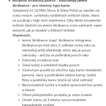
Brilantní zrcadlový povrch - odstraňuje jemné
škrábance - pro všechny typy barev
Vylepšený A1 ULTIMA Show & Shine Polish je založen na
zcela nových, synteticky vyráběných leštících částic, která
se používají v high-tech elektronice. Díky těmto inovativním
leštícím částicím lze jemné škrábance zcela odstranit, nejen
dočasně, jak je obvyklé u běžných leštidel.
Vlastnosti:
Jemné škrábance (např. škrábance hologramu,
škrábance po mytí atd.) A zvětralé vrstvy laku se
odstraňují ještě efektivněji, místo aby je pouze
zakrývaly - aniž by se poškrábal povrch laku
Dokonalý zrcadlový lesk
Získá lesklý a extrémně hladký povrch
Vyvinut pro použití na všechny typy barev (metalické,
barevné, nano a poškrábání odolné barvy), lesklé
filmy a podmínky barev (mírně až silně zvětralé)
Nesrovnatelně rychlé a snadné zpracování bez pruhů
a šmouh
Otření přebytečného produktu je velmi snadné
Chrání barvu až 3 měsíce vysoce kvalitním
karnaubským voskem