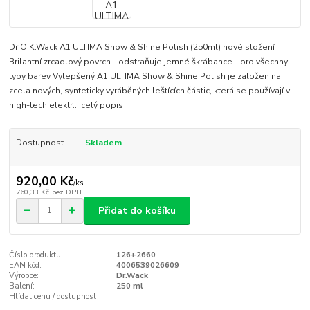
Dr.O.K.Wack A1 ULTIMA Show & Shine Polish (250ml) nové složení
Brilantní zrcadlový povrch - odstraňuje jemné škrábance - pro všechny
typy barev Vylepšený A1 ULTIMA Show & Shine Polish je založen na
zcela nových, synteticky vyráběných leštících částic, která se používají v
high-tech elektr...
celý popis
Dostupnost
Skladem
920,00 Kč
/
ks
760,33 Kč
bez DPH
Přidat do košíku
Číslo produktu:
126+2660
EAN kód:
4006539026609
Výrobce:
Dr.Wack
Balení:
250 ml
Hlídat cenu / dostupnost