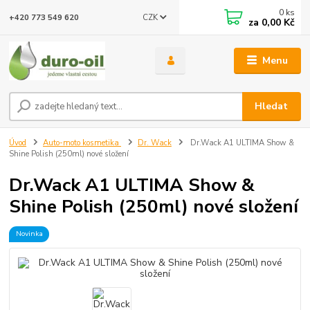
0
ks
CZK
+420 773 549 620
za
0,00 Kč
Menu
Hledat
Úvod
Auto-moto kosmetika
Dr. Wack
Dr.Wack A1 ULTIMA Show &
Shine Polish (250ml) nové složení
Dr.Wack A1 ULTIMA Show &
Shine Polish (250ml) nové složení
Novinka