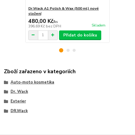
Dr.Wack A1 Polish & Wax (500 ml) nové
Dr.Wack A1 
složení
složení
480,00 Kč
360,00 K
/
ks
Skladem
396,69 Kč
bez DPH
297,52 Kč
be
Přidat do košíku
Zboží zařazeno v kategoriích
Auto-moto kosmetika
Dr. Wack
Exterier
DR.Wack